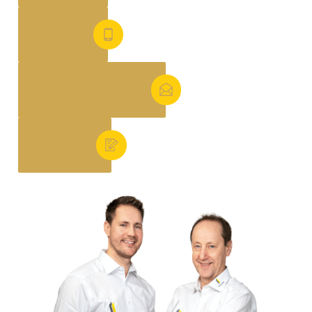
RUFEN SIE AN
0 51 21 - 51 31 44
SCHREIBEN SIE UNS
anfrage@malek-fenster.de
REPARATURTERMIN
vereinbaren