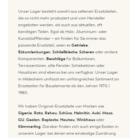
Unser Lager besteht sowohl aus seltenen Ersatzteilen,
die so nicht mehr produziert und vom Hersteller
angeboten werden, als auch aus aktuellen, oft
benötigen Teilen. Egal ob Holz-, Aluminium- oder
Kunststofffenster – wir finden für Sie immer das
passende Ersatzteil, seien es
Getriebe
,
Eckumlenkungen
,
Schließbleche
,
Scheren
oder andere
Komponenten.
Beschläge
für Balkontüren,
Terrassentüren, alte Fenster, Schiebetüren oder
Haustüren sind ebenso bei uns verfügbar. Unser Lager
in Hildesheim umfasst ein umfangreiches Sortiment an
Ersatzeilen für Bauelemente ab den Jahren 1970 /
1980.
Wir haben Original-Ersatzteile von Marken wie
Sigenia
,
Roto
,
Rehau
,
Schüco
,
Helmitin
,
Aubi
,
Maco
,
GU
,
Gealan
,
Roplasto
,
Hautau
,
Winkhaus
oder
Kömmerling
. Darüber finden sich auch einige Exoten in
unserem Lager, bei denen eine eindeutige Zuordnung