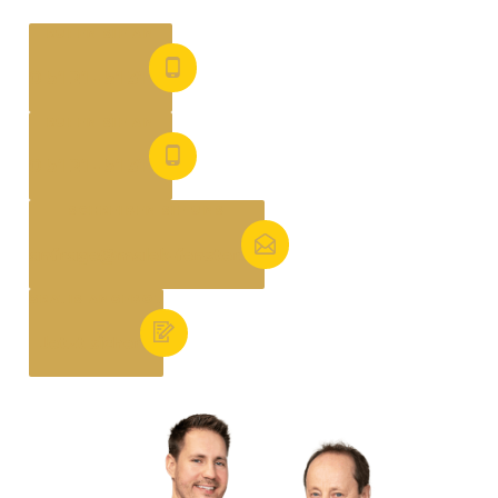
RUFEN SIE AN
0 51 21 - 51 31 44
RUFEN SIE AN
0 51 21 - 51 31 44
SCHREIBEN SIE UNS
anfrage@malek-fenster.de
GRATIS ANGEBOT
Jetzt sichern