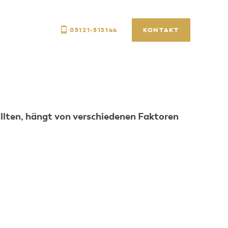
05121-513144
KONTAKT
llten, hängt von verschiedenen Faktoren