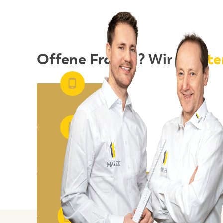
Offene Fragen? Wir
berate
RUFEN SIE AN
0 51 21 - 51 31 44
RUFEN SIE AN
0 51 21 - 51 31 44
SCHREIBEN SIE UNS
anfrage@malek-fenster.de
GRATIS ANGEBOT