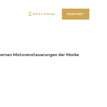
05121-513144
KONTAKT
modernen Motorensteuerungen der Marke